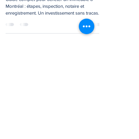
Guide complet pour acheter un immeuble à
Montréal : étapes, inspection, notaire et
enregistrement. Un investissement sans tracas
vous attend
3773, boulevard de la Côte-Vertu, suite 250
Saint-Laurent, Québec, H4R 2M3
Courriel :
esmb@esmb.ca
Tél :
+1 (514) 956-1234