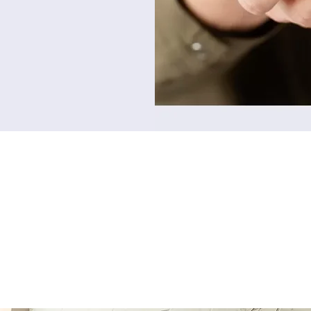
oi choisir La Maison Nota
 se tient constamment à jour des évolutions législatives
nsaction est unique et mérite une attention particulière
ons les aspects juridiques en termes simples