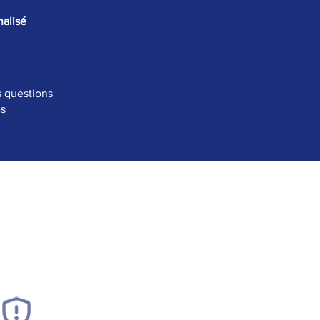
alisé
s questions
es