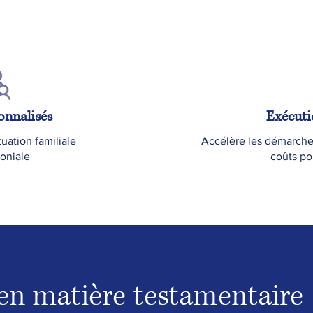
onnalisés
Exécuti
tuation familiale
Accélère les démarches
moniale
coûts pou
 en matière testamentaire