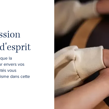
ssion
d'esprit
que la
ur envers vos
ntés vous
lisme dans cette