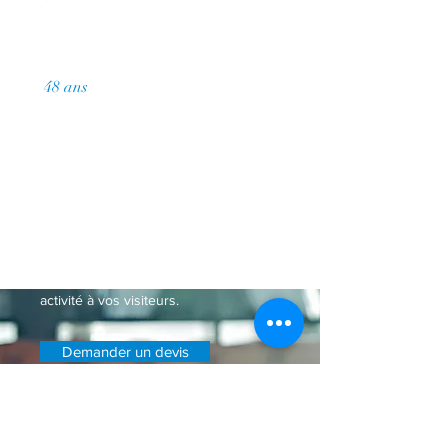
48 ans
de pratique cumulée
Demander un devis
Paragraphe. Cliquez ici pour ajouter
votre propre texte. Cliquez sur
"Modifier Texte" ou double-cliquez ici
pour ajouter votre contenu et
personnaliser les polices. Relatez ici
votre parcours et présentez votre
activité à vos visiteurs.
Demander un devis