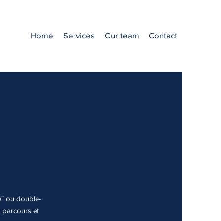
Home
Services
Our team
Contact
te" ou double-
e parcours et