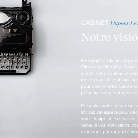
CABINET
Dupont Lev
Notre visi
Paragraphe. Cliquez ici pour 
Cliquez sur "Modifier Texte"
ajouter votre contenu et per
moi où vous le souhaitez sur
pour décrire votre activité. C
présenter votre entreprise et
​Présentez votre entreprise, 
Utilisez cet espace pour décr
votre équipe et les services
visiteurs vos motivations, vo
avantages par rapport à vos