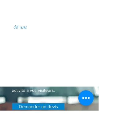
48
ans
de pratique cumulée
Demander un devis
Paragraphe. Cliquez ici pour ajouter
votre propre texte. Cliquez sur
"Modifier Texte" ou double-cliquez ici
pour ajouter votre contenu et
personnaliser les polices. Relatez ici
votre parcours et présentez votre
activité à vos visiteurs.
Demander un devis