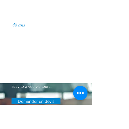
48 ans
de pratique cumulée
Demander un devis
Paragraphe. Cliquez ici pour ajouter
votre propre texte. Cliquez sur
"Modifier Texte" ou double-cliquez ici
pour ajouter votre contenu et
personnaliser les polices. Relatez ici
votre parcours et présentez votre
activité à vos visiteurs.
Demander un devis